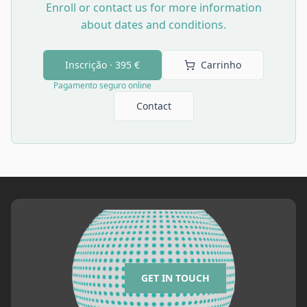
Enroll or contact us for more information
about dates and conditions.
Inscrição ·
395 €
Carrinho
Pagamento seguro online
Contact
GET IN TOUCH