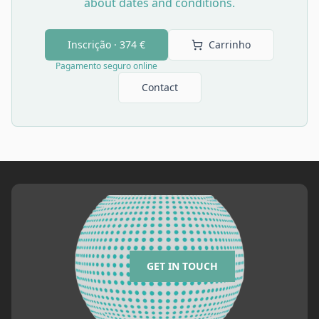
about dates and conditions.
Inscrição ·
374 €
Carrinho
Pagamento seguro online
Contact
GET IN TOUCH