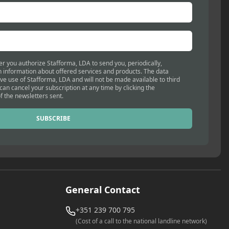
er you authorize Stafforma, LDA to send you, periodically,
 information about offered services and products. The data
ive use of Stafforma, LDA and will not be made available to third
 can cancel your subscription at any time by clicking the
f the newsletters sent.
SUBSCRIBE
General Contact
+351 239 700 795
(Cost of a call to the national landline network)