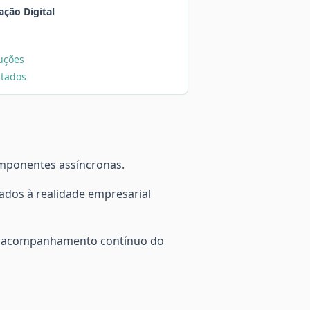
ação Digital
uções
ltados
omponentes assíncronas.
tados à realidade empresarial
com acompanhamento contínuo do