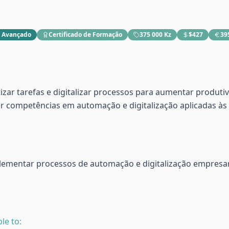
:
Avançado
Certificado de Formação
375 000 Kz
$427
39
r tarefas e digitalizar processos para aumentar produtivi
r competências em automação e digitalização aplicadas às
plementar processos de automação e digitalização empresar
le to: