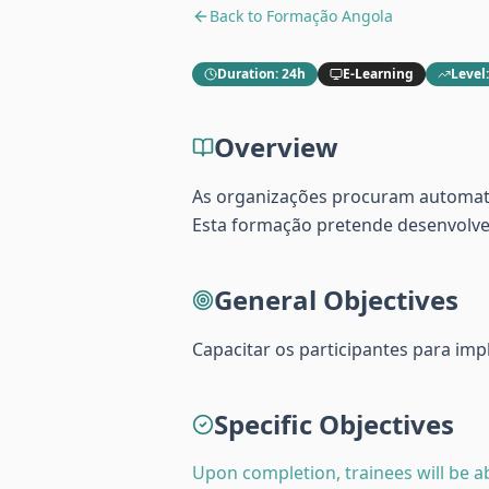
Back to
Formação Angola
Duration
:
24h
E-Learning
Level
Overview
As organizações procuram automatiza
Esta formação pretende desenvolve
General Objectives
Capacitar os participantes para im
Specific Objectives
Upon completion, trainees will be ab