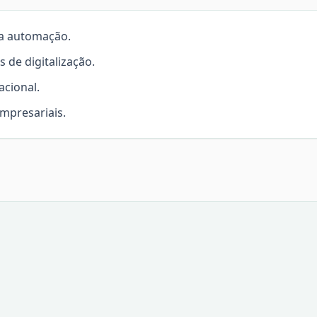
da automação.
s de digitalização.
cional.
empresariais.