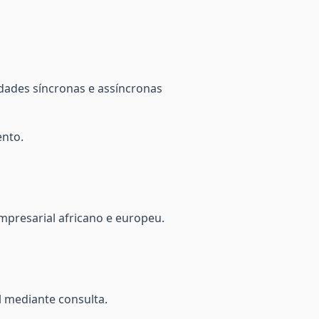
dades síncronas e assíncronas
ento.
mpresarial africano e europeu.
l mediante consulta.