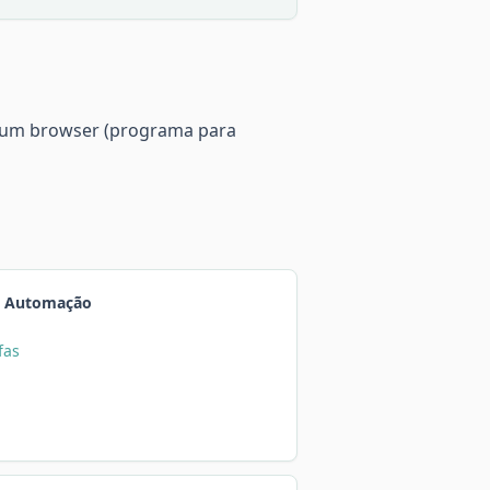
e um browser (programa para
de Automação
fas