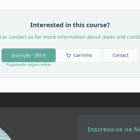
Interested in this course?
l or contact us for more information about dates and condi
Inscrição ·
395 €
Carrinho
Contact
Pagamento seguro online
Inscreva-se na N