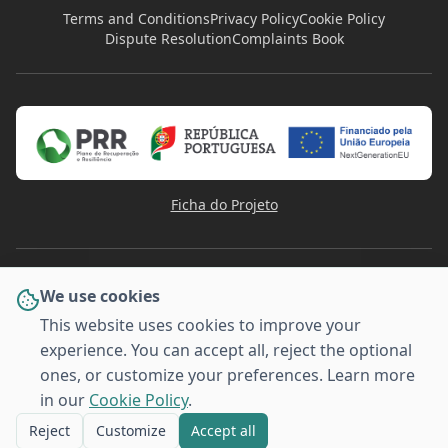
Terms and Conditions
Privacy Policy
Cookie Policy
Dispute Resolution
Complaints Book
Ficha do Projeto
We use cookies
This website uses cookies to improve your
experience. You can accept all, reject the optional
PAYMENT METHODS
ones, or customize your preferences. Learn more
VISA
Pay
Pal
G
o
o
g
l
e
Pay
MULTI
Pay
MB WAY
AMERICAN
BANCO
EXPRESS
in our
Cookie Policy
.
© 2026 Stafforma - Training for Companies. All rights
reserved.
Reject
Customize
Accept all