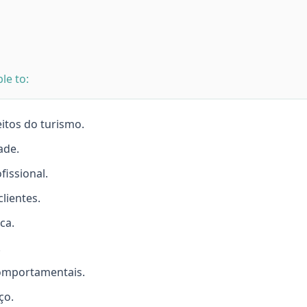
le to:
eitos do turismo.
ade.
issional.
lientes.
ca.
.
omportamentais.
ço.