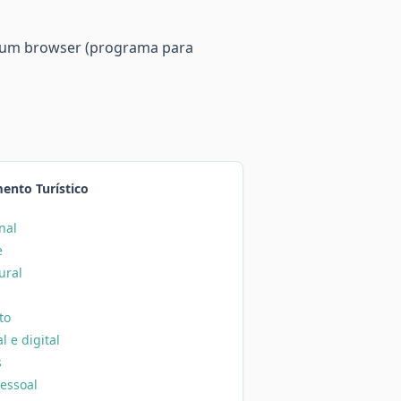
e um browser (programa para
ento Turístico
nal
e
ural
to
 e digital
s
essoal