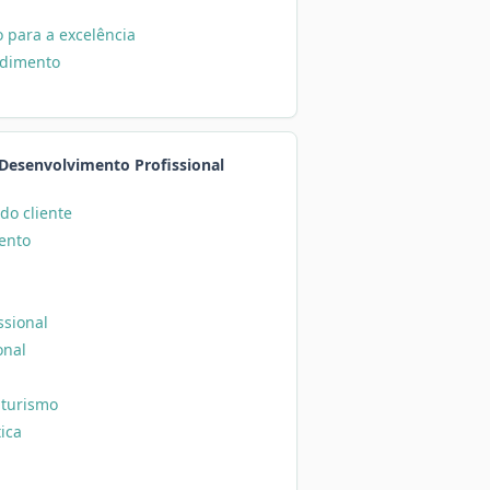
 para a excelência
ndimento
 Desenvolvimento Profissional
do cliente
ento
ssional
onal
 turismo
tica