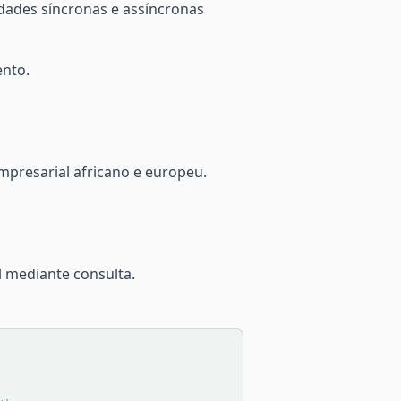
dades síncronas e assíncronas
ento.
mpresarial africano e europeu.
l mediante consulta.