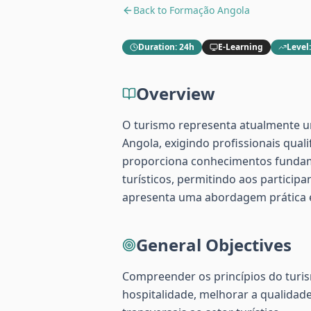
Back to
Formação Angola
Duration
:
24h
E-Learning
Level
Overview
O turismo representa atualmente u
Angola, exigindo profissionais quali
proporciona conhecimentos fundamen
turísticos, permitindo aos particip
apresenta uma abordagem prática e 
General Objectives
Compreender os princípios do turis
hospitalidade, melhorar a qualidad