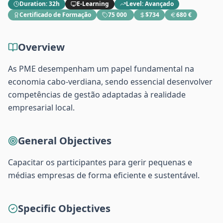
Duration
:
32h
E-Learning
Level
:
Avançado
Certificado de Formação
75 000 ​
$734
680 €
Overview
As PME desempenham um papel fundamental na
economia cabo-verdiana, sendo essencial desenvolver
competências de gestão adaptadas à realidade
empresarial local.
General Objectives
Capacitar os participantes para gerir pequenas e
médias empresas de forma eficiente e sustentável.
Specific Objectives