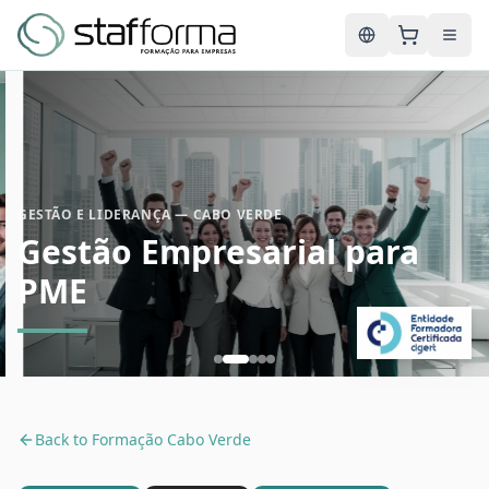
English
GESTÃO E LIDERANÇA — CABO VERDE
Gestão Empresarial para
PME
Back to
Formação Cabo Verde