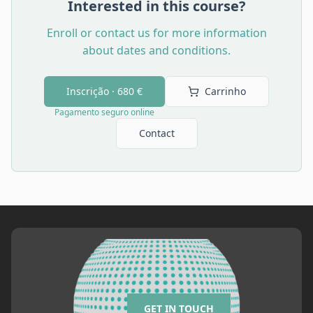
Interested in this course?
Enroll or contact us for more information
about dates and conditions.
Inscrição ·
680 €
Carrinho
Pagamento seguro online
Contact
GET IN TOUCH