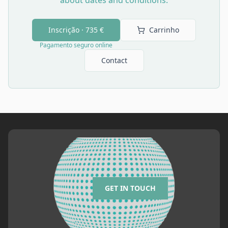
about dates and conditions.
Inscrição ·
735 €
Carrinho
Pagamento seguro online
Contact
GET IN TOUCH