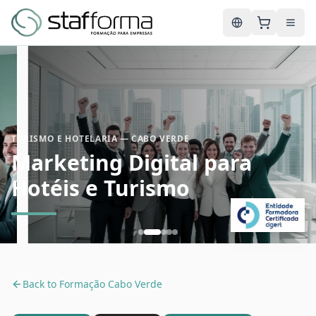
English
TURISMO E HOTELARIA — CABO VERDE
Marketing Digital para
Hotéis e Turismo
Back to
Formação Cabo Verde