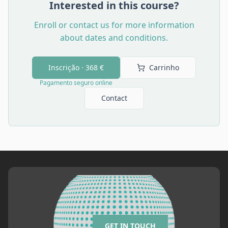
Interested in this course?
Enroll or contact us for more information
about dates and conditions.
Inscrição ·
368 €
Carrinho
Pagamento seguro online
Contact
GET IN TOUCH