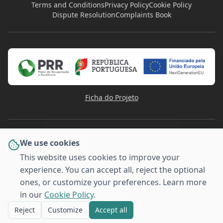
Terms and Conditions
Privacy Policy
Cookie Policy
Dispute Resolution
Complaints Book
Ficha do Projeto
We use cookies
This website uses cookies to improve your
experience. You can accept all, reject the optional
PAYMENT METHODS
ones, or customize your preferences. Learn more
VISA
Pay
Pal
G
o
o
g
l
e
Pay
MULTI
Pay
MB WAY
AMERICAN
BANCO
EXPRESS
in our
Cookie Policy
.
© 2026 Stafforma - Training for Companies. All rights
reserved.
Reject
Customize
Accept all