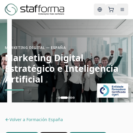
English
MARKETING DIGITAL — ESPAÑA
Marketing Digital
Estratégico e Inteligencia
Artificial
Volver a
Formación España