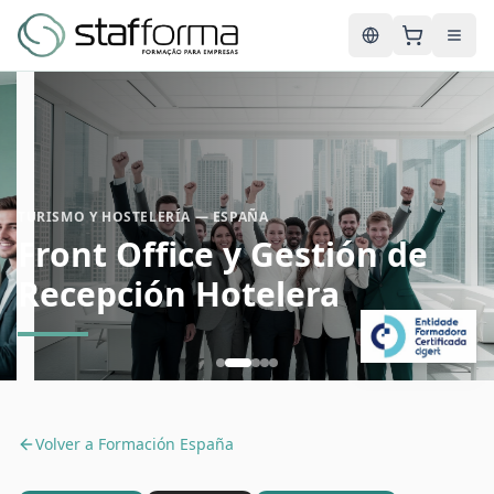
English
TURISMO Y HOSTELERÍA — ESPAÑA
Front Office y Gestión de
Recepción Hotelera
Volver a
Formación España