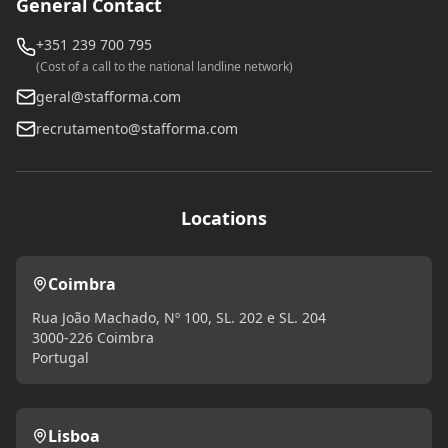
General Contact
+351 239 700 795
(Cost of a call to the national landline network)
geral@stafforma.com
recrutamento@stafforma.com
Locations
Coimbra
Rua João Machado, Nº 100, SL. 202 e SL. 204
3000-226 Coimbra
Portugal
Lisboa