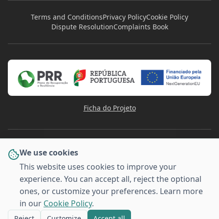
Terms and Conditions
Privacy Policy
Cookie Policy
Dispute Resolution
Complaints Book
Ficha do Projeto
We use cookies
This website uses cookies to improve your
experience. You can accept all, reject the optional
PAYMENT METHODS
ones, or customize your preferences. Learn more
VISA
Pay
Pal
G
o
o
g
l
e
Pay
MULTI
Pay
MB WAY
AMERICAN
BANCO
EXPRESS
in our
Cookie Policy
.
© 2026 Stafforma - Training for Companies. All rights
reserved.
Reject
Customize
Accept all