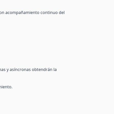
es con acompañamiento continuo del
onas y asíncronas obtendrán la
miento.