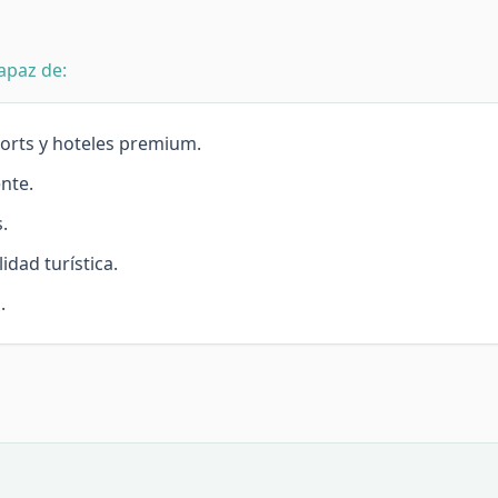
apaz de:
orts y hoteles premium.
ente.
.
idad turística.
.