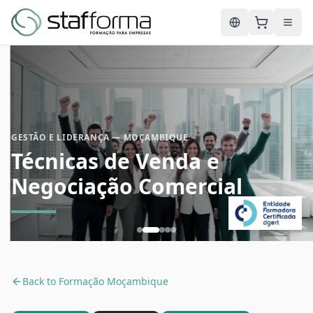
English
GESTÃO E LIDERANÇA — MOÇAMBIQUE
Técnicas de Venda e
Negociação Comercial
Back to
Formação Moçambique