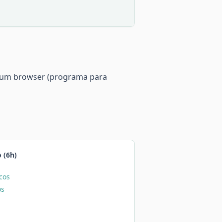
e um browser (programa para
 (6h)
cos
os