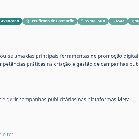
:
Avançado
Certificado de Formação
35 500 MTn
$548
50
rnou-se uma das principais ferramentas de promoção digital
etências práticas na criação e gestão de campanhas publi
ar e gerir campanhas publicitárias nas plataformas Meta.
le to: