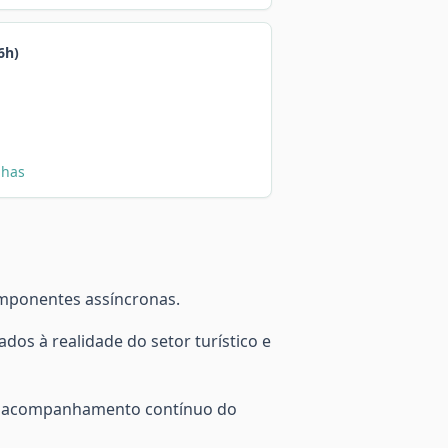
6h)
nhas
omponentes assíncronas.
dos à realidade do setor turístico e
com acompanhamento contínuo do