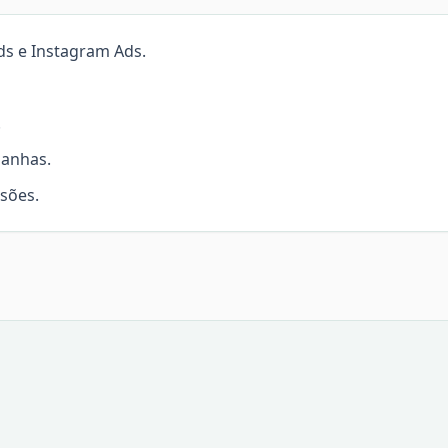
s e Instagram Ads.
.
panhas.
rsões.