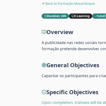
Back to
Formação Moçambique
Duration
:
24h
E-Learning
Level
Overview
A publicidade nas redes sociais to
formação pretende desenvolver comp
General Objectives
Capacitar os participantes para cri
Specific Objectives
Upon completion, trainees will be ab