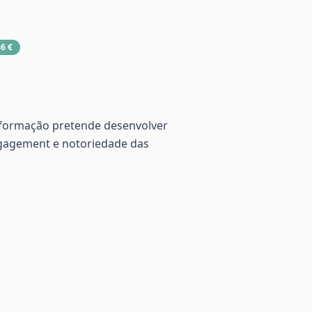
6 €
a formação pretende desenvolver
ngagement e notoriedade das