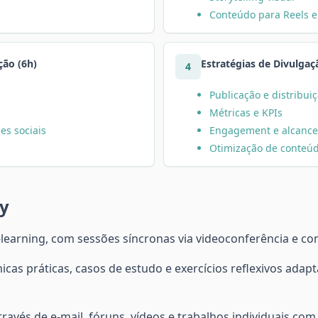
Conteúdo para Reels e
ção (6h)
Estratégias de Divulgaç
4
Publicação e distribui
Métricas e KPIs
es sociais
Engagement e alcance
Otimização de conteú
y
learning, com sessões síncronas via videoconferência e c
cas práticas, casos de estudo e exercícios reflexivos adapta
ravés de e-mail, fóruns, vídeos e trabalhos individuais 