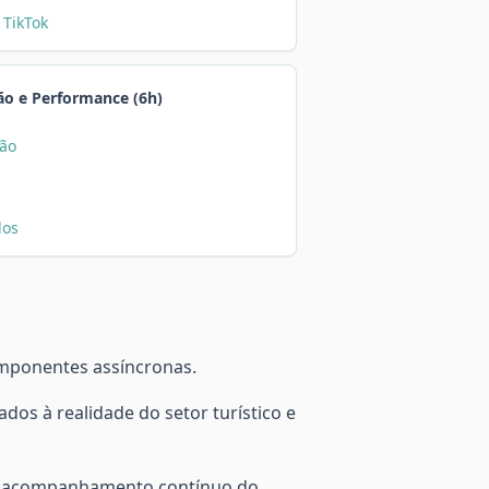
 TikTok
ão e Performance (6h)
ção
dos
omponentes assíncronas.
dos à realidade do setor turístico e
com acompanhamento contínuo do