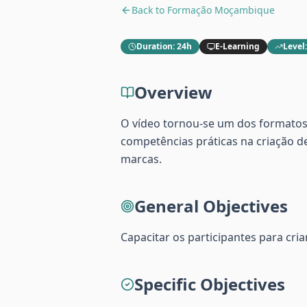
Back to
Formação Moçambique
Duration
:
24h
E-Learning
Level
Overview
O vídeo tornou-se um dos formatos 
competências práticas na criação d
marcas.
General Objectives
Capacitar os participantes para cria
Specific Objectives